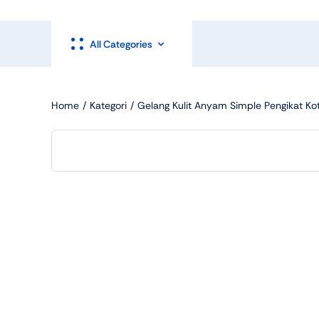
All Categories
Home
Kategori
Gelang Kulit Anyam Simple Pengikat Ko
Shop Accesories
Shop 
Watches
Headph
Fitness
Speaker
Accessories Deals
Audio De