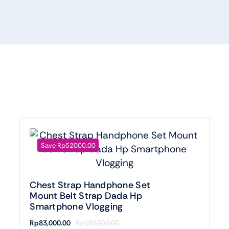
Save Rp52000.00
Chest Strap Handphone Set
Mount Belt Strap Dada Hp
Smartphone Vlogging
Rp
83,000.00
Rp
135,000.00
Harga
Harga