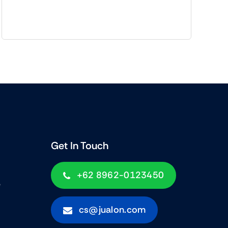
adalah:
ini
Rp459,000.00.
adalah:
Rp196,900.00.
Get In Touch
+62 8962-0123450
e
cs@jualon.com