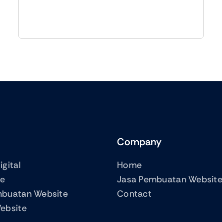
aslinya
saat
adalah:
ini
Rp135,000.00.
adalah:
Rp83,000.00.
Company
gital
Home
me
Jasa Pembuatan Websit
mbuatan Website
Contact
ebsite