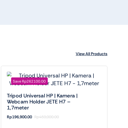
View All Products
Save Rp262100.00
Tripod Universal HP | Kamera |
Webcam Holder JETE H7 –
1,7meter
Rp
196,900.00
Rp
459,000.00
Harga
Harga
aslinya
saat