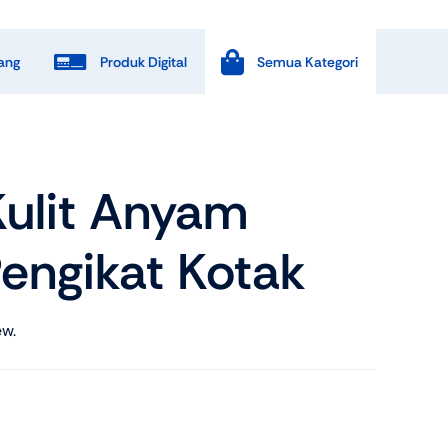
ang
Produk Digital
Semua Kategori
End Of Season Sale
Kulit Anyam
Shop Now
engikat Kotak
View All Tablets Deals
ew.
Shop Now