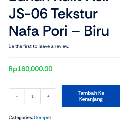
JS-06 Tekstur
Nafa Pori – Biru
Be the first to leave a review.
Rp
160,000.00
Tambah Ke
Keranjang
Kuantitas
JFR
Fashion
Categories:
Dompet
Dompet