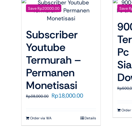
Save Rp20000.00
Save R
90
Subscriber
Te
Youtube
Pc
Termurah –
Si
Permanen
Do
Monetisasi
Rp
500,
Harga
Harga
Rp
18,000.00
Rp
38,000.00
aslinya
saat
adalah:
ini
Order
Rp38,000.00.
adalah:
Order via WA
Details
Rp18,000.00.