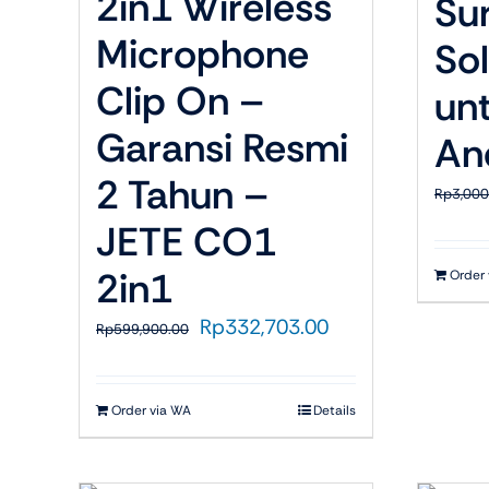
2in1 Wireless
Su
Microphone
Sol
Clip On –
unt
Garansi Resmi
An
2 Tahun –
Rp
3,000
JETE CO1
2in1
Order
Harga
Harga
Rp
332,703.00
Rp
599,900.00
aslinya
saat
adalah:
ini
Rp599,900.00.
adalah:
Order via WA
Details
Rp332,703.00.