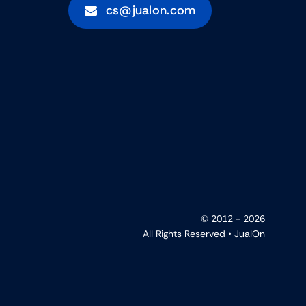
cs@jualon.com
© 2012 - 2026
All Rights Reserved •
JualOn