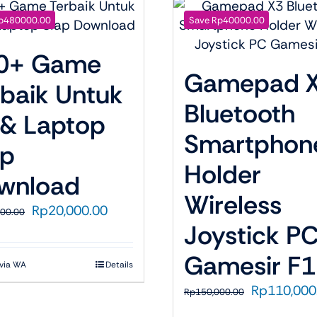
p480000.00
Save Rp40000.00
0+ Game
Gamepad 
rbaik Untuk
Bluetooth
 & Laptop
Smartphon
ap
Holder
wnload
Wireless
Harga
Harga
Rp
20,000.00
000.00
Joystick P
aslinya
saat
adalah:
ini
Gamesir F1
Rp500,000.00.
adalah:
 via WA
Details
Rp20,000.00.
Harga
Rp
110,000
Rp
150,000.00
aslinya