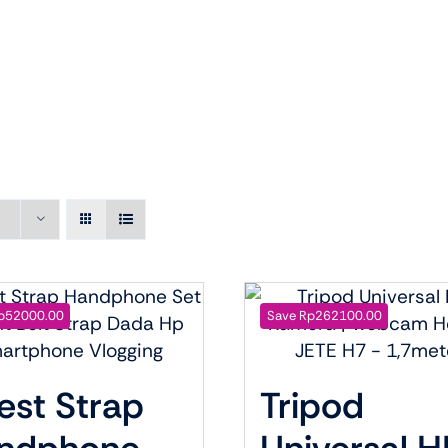
s
Ultrabooks
als
Laptops Deals
p52000.00
Save Rp262100.00
est Strap
Tripod