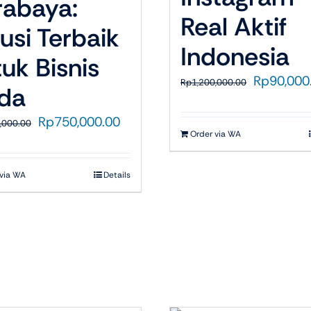
rabaya:
Real Aktif
usi Terbaik
Indonesia
uk Bisnis
Harga
Rp
90,000
Rp
1,200,000.00
da
aslinya
adalah:
Harga
Harga
Rp
750,000.00
,000.00
Rp1,200,0
Order via WA
aslinya
saat
adalah:
ini
Rp3,000,000.00.
adalah:
 via WA
Details
Rp750,000.00.