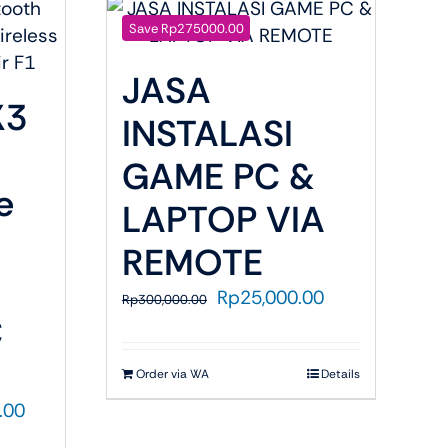
Save Rp275000.00
JASA
X3
INSTALASI
GAME PC &
e
LAPTOP VIA
REMOTE
Harga
Harga
Rp
25,000.00
Rp
300,000.00
C
aslinya
saat
adalah:
ini
Rp300,000.00.
adalah:
Order via WA
Details
Rp25,000.00.
Harga
.00
saat