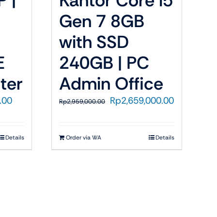
P |
Kantor Core i5
Gen 7 8GB
with SSD
E
240GB | PC
ter
Admin Office
Harga
Harga
Harga
.00
Rp
2,659,000.00
Rp
2,959,000.00
saat
aslinya
saat
ini
adalah:
ini
00.
adalah:
Rp2,959,000.00.
adalah:
Details
Order via WA
Details
Rp196,900.00.
Rp2,659,0