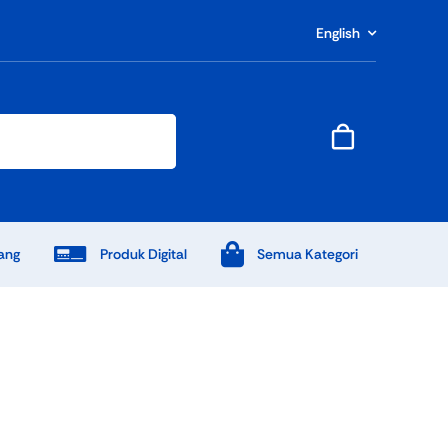
English
ang
Produk Digital
Semua Kategori
End Of Season Sale
Shop Now