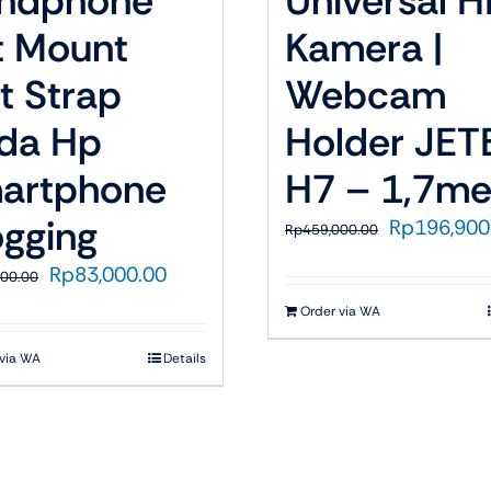
ndphone
Universal H
t Mount
Kamera |
t Strap
Webcam
da Hp
Holder JET
artphone
H7 – 1,7me
ogging
Harga
Rp
196,900
Rp
459,000.00
aslinya
Harga
Harga
Rp
83,000.00
000.00
adalah:
aslinya
saat
Rp459,000.
Order via WA
adalah:
ini
Rp135,000.00.
adalah:
 via WA
Details
Rp83,000.00.