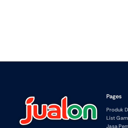
Pages
Produk Di
List Ga
Jasa Pe