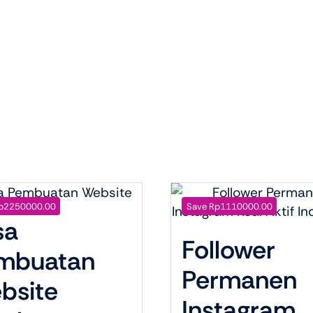
0.
p2250000.00
Save Rp1110000.00
sa
Follower
mbuatan
Permanen
bsite
Instagram