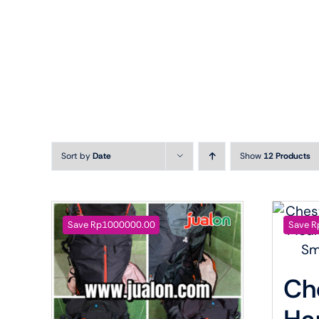
Fitness
Speaker
Accessories Deals
Audio De
Sort by
Date
Show
12 Products
Save Rp1000000.00
Save R
Ch