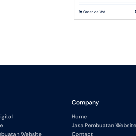
adalah:
Rp150,000.
Order via WA
Company
gital
Home
me
Jasa Pembuatan Websit
mbuatan Website
Contact