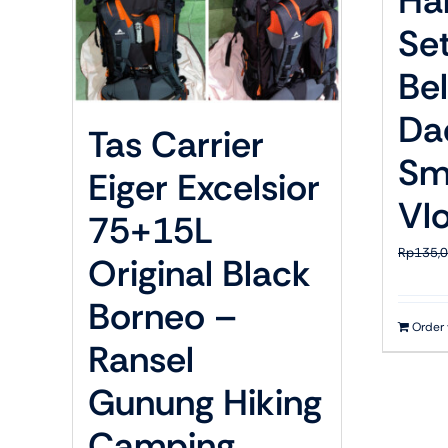
Ha
Se
Bel
Da
Tas Carrier
Sm
Eiger Excelsior
Vl
75+15L
Rp
135,
Original Black
Borneo –
Order
Ransel
Gunung Hiking
Camping