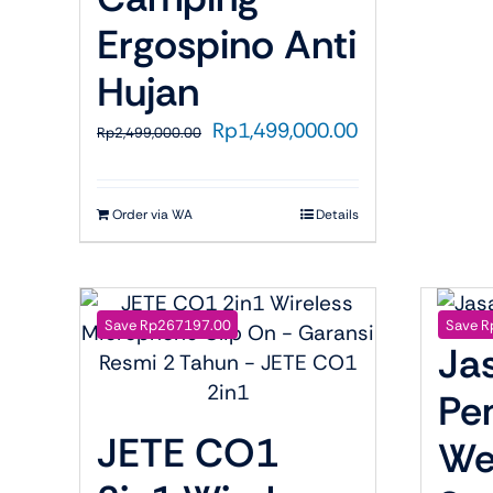
Ergospino Anti
Hujan
Harga
Harga
Rp
1,499,000.00
Rp
2,499,000.00
aslinya
saat
adalah:
ini
Rp2,499,000.00.
adalah:
Order via WA
Details
Rp1,499,000.0
Save Rp267197.00
Save R
Ja
Pe
JETE CO1
We