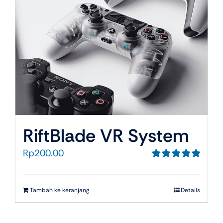
RiftBlade VR System
Rp
200.00
Dinilai
5.00
dari 5
Tambah ke keranjang
Details