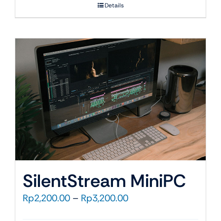
Details
hingga
Rp1,350.00
SilentStream MiniPC
Rentang
Rp
2,200.00
–
Rp
3,200.00
harga: