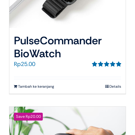
PulseCommander
BioWatch
Rp
25.00
Dinilai
5.00
dari 5
Tambah ke keranjang
Details
Save Rp20.00